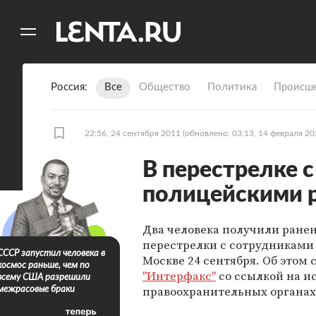
11
A
Россия
Все
Общество
Политика
Происше
22:56, 24 сентября 2011
(обновлено: 03:13, 14 февраля 20
В перестрелке 
полицейскими р
Два человека получили ранен
перестрелки с сотрудниками
СССР запустил человека в
Москве 24 сентября. Об этом 
космос раньше, чем по
"Интерфакс"
со ссылкой на и
всему США разрешили
правоохранительных органах
межрасовые браки