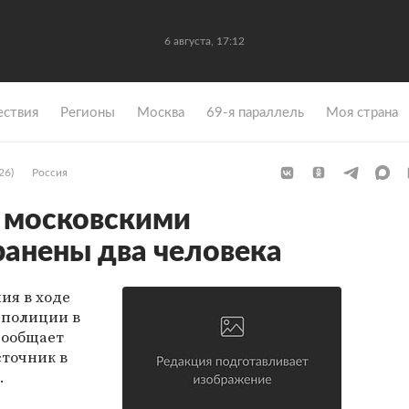
6 августа, 17:12
ствия
Регионы
Москва
69-я параллель
Моя страна
26)
Россия
с московскими
анены два человека
ия в ходе
 полиции в
сообщает
сточник в
.