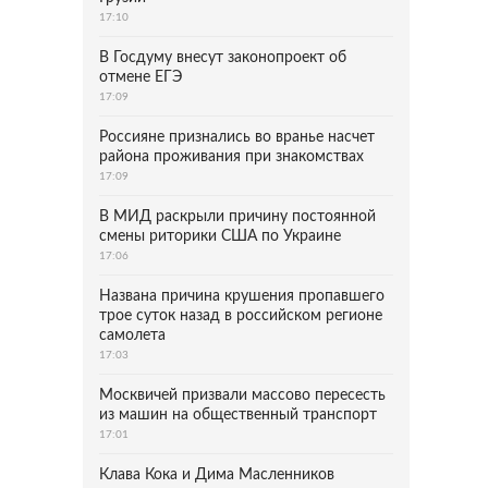
17:10
В Госдуму внесут законопроект об
отмене ЕГЭ
17:09
Россияне признались во вранье насчет
района проживания при знакомствах
17:09
В МИД раскрыли причину постоянной
смены риторики США по Украине
17:06
Названа причина крушения пропавшего
трое суток назад в российском регионе
самолета
17:03
Москвичей призвали массово пересесть
из машин на общественный транспорт
17:01
Клава Кока и Дима Масленников