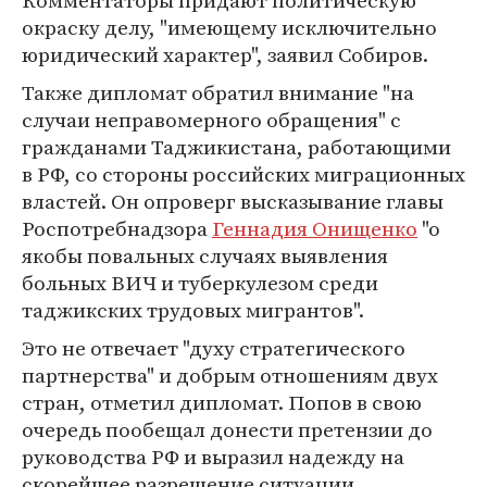
Комментаторы придают политическую
окраску делу, "имеющему исключительно
юридический характер", заявил Собиров.
Также дипломат обратил внимание "на
случаи неправомерного обращения" с
гражданами Таджикистана, работающими
в РФ, со стороны российских миграционных
властей. Он опроверг высказывание главы
Роспотребнадзора
Геннадия Онищенко
"о
якобы повальных случаях выявления
больных ВИЧ и туберкулезом среди
таджикских трудовых мигрантов".
Это не отвечает "духу стратегического
партнерства" и добрым отношениям двух
стран, отметил дипломат. Попов в свою
очередь пообещал донести претензии до
руководства РФ и выразил надежду на
скорейшее разрешение ситуации.