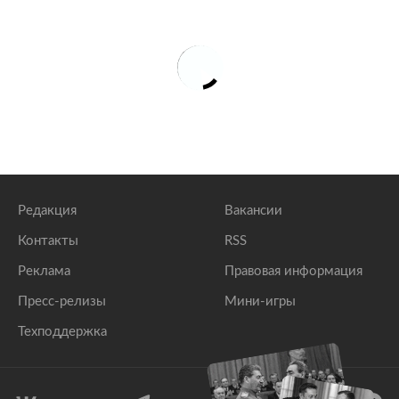
Редакция
Вакансии
Контакты
RSS
Реклама
Правовая информация
Пресс-релизы
Мини-игры
Техподдержка