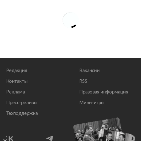
Редакция
Вакансии
Контакты
RSS
Реклама
Правовая информация
Пресс-релизы
Мини-игры
Техподдержка