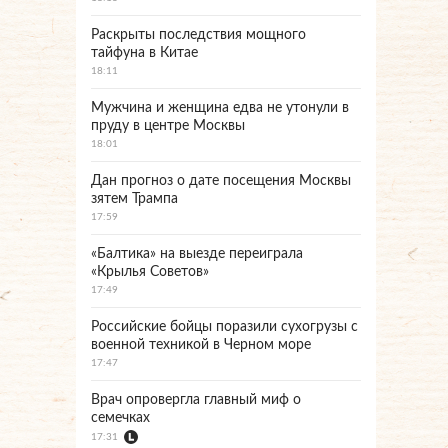
Раскрыты последствия мощного
тайфуна в Китае
18:11
Мужчина и женщина едва не утонули в
пруду в центре Москвы
18:01
Дан прогноз о дате посещения Москвы
зятем Трампа
17:59
«Балтика» на выезде переиграла
«Крылья Советов»
17:49
Российские бойцы поразили сухогрузы с
военной техникой в Черном море
17:47
Врач опровергла главный миф о
семечках
17:31