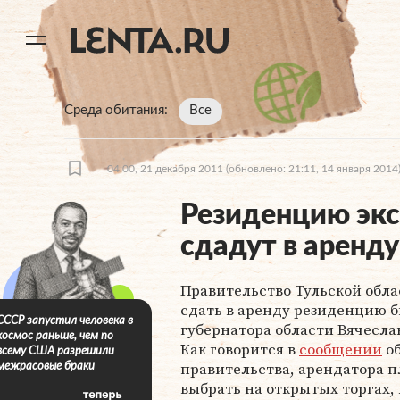
11
A
Среда обитания
Все
04:00, 21 декабря 2011
(обновлено: 21:11, 14 января 2014
Резиденцию экс
сдадут в аренду
Правительство Тульской обл
сдать в аренду резиденцию 
СССР запустил человека в
губернатора области Вячесла
космос раньше, чем по
Как говорится в
сообщении
об
всему США разрешили
правительства, арендатора 
межрасовые браки
выбрать на открытых торгах,