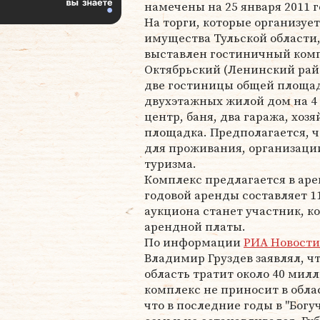
намечены на 25 января 2011 г
На торги, которые организуе
имущества Тульской области,
выставлен гостиничный комп
Октябрьский (Ленинский район
две гостиницы общей площад
двухэтажных жилой дом на 4 
центр, баня, два гаража, хо
площадка. Предполагается, ч
для проживания, организаци
туризма.
Комплекс предлагается в арен
годовой аренды составляет 1
аукциона станет участник, 
арендной платы.
По информации
РИА Новости
Владимир Груздев заявлял, ч
область тратит около 40 милл
комплекс не приносит в обла
что в последние годы в "Богу