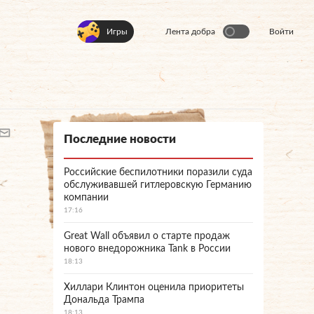
Игры
Лента добра
Войти
Последние новости
Российские беспилотники поразили суда
обслуживавшей гитлеровскую Германию
компании
17:16
Great Wall объявил о старте продаж
нового внедорожника Tank в России
18:13
Хиллари Клинтон оценила приоритеты
Дональда Трампа
18:13