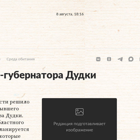
8 августа, 18:16
)
Среда обитания
-губернатора Дудки
асти решило
бывшего
ва Дудки.
ластного
планируется
 которые