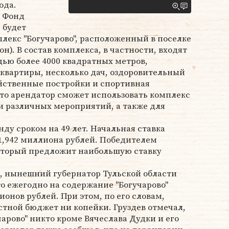
ода.
т Фонд
 будет
лекс "Богучарово", расположенный в поселке
). В состав комплекса, в частности, входят
ью более 4000 квадратных метров,
квартиры, несколько дач, оздоровительный
зяйственные постройки и спортивная
то арендатор сможет использовать комплекс
и различных мероприятий, а также для
ду сроком на 49 лет. Начальная ставка
1,942 миллиона рублей. Победителем
который предложит наибольшую ставку
, нынешний губернатор Тульской области
то ежегодно на содержание "Богучарово"
ионов рублей. При этом, по его словам,
стной бюджет ни копейки. Груздев отмечал,
чарово" никто кроме Вячеслава Дудки и его