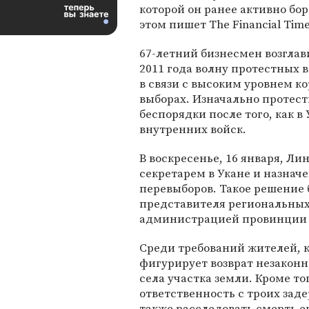
которой он ранее активно бор
этом пишет The Financial Time
67-летний бизнесмен возглав
2011 года волну протестных
в связи с высоким уровнем к
выборах. Изначально протест
беспорядки после того, как 
внутренних войск.
В воскресенье, 16 января, Л
секретарем в Укане и назнач
перевыборов. Такое решение 
представителя региональных 
администрацией провинции 
Среди требований жителей, к
фигурирует возврат незакон
села участка земли. Кроме т
ответственность с троих зад
также расследовать смерть 