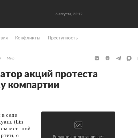
6 августа, 22:12
вия
Конфликты
Преступность
)
Мир
затор акций протеста
ку компартии
 в селе
уань (Lin
лем местной
ртии, с