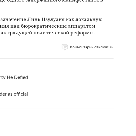
азначение Линь Цзулуаня как локальную
ения над бюрократическим аппаратом
нак грядущей политической реформы.
Комментарии отключены
rty He Defied
er as official