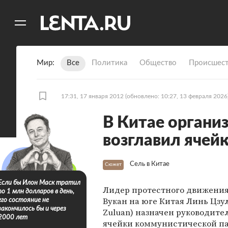
11
A
Мир
Все
Политика
Общество
Происшест
17:31, 17 января 2012
(обновлено: 10:27, 13 февраля 2026
В Китае органи
возглавил ячей
Сель в Китае
Сюжет
Если бы Илон Маск тратил
Лидер протестного движения
по 1 млн долларов в день,
Вукан на юге Китая Линь Цзул
его состояние не
закончилось бы и через
Zuluan) назначен руководите
2000 лет
ячейки коммунистической па