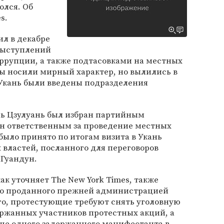
олся. Об
s.
ил в декабре
 выступлений
оррупции, а также подтасовками на местных
ы носили мирный характер, но вылились в
в Укань были введены подразделения
инь Цзулуань был избран партийным
ен ответственным за проведение местных
было принято по итогам визита в Укань
властей, посланного для переговоров
Гуандун.
ак уточняет The New York Times, также
но проданного прежней администрацией
ого, протестующие требуют снять уголовную
ержанных участников протестных акций, а
еще одного задержанного манифестанта в