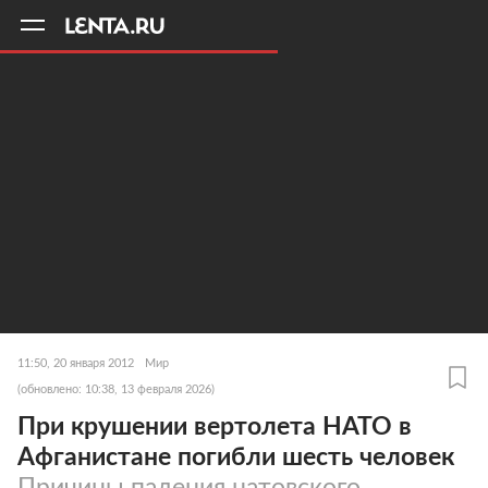
11
A
11:50, 20 января 2012
Мир
(обновлено: 10:38, 13 февраля 2026)
При крушении вертолета НАТО в
Афганистане погибли шесть человек
Причины падения натовского