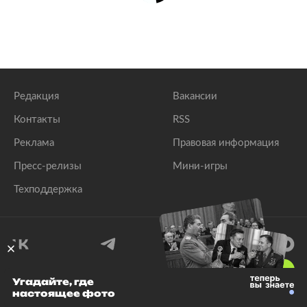
Редакция
Вакансии
Контакты
RSS
Реклама
Правовая информация
Пресс-релизы
Мини-игры
Техподдержка
18
+
Угадайте, где
настоящее фото
© 1999–2026 Все права защищены.
ООО «Лента.Ру»