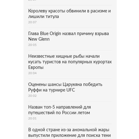
Королеву красоты обвинили в расизме и
лишили титула
20:07
Глава Blue Origin назвал причину взрыва
New Glenn
20:05
Неизвестные хищные рыбы начали
кусать туристов на популярных курортах
Европы
20:04
Оценены шансы Царукяна победить
Руффи на турнире UFC
20:02
Назван топ-5 направлений для
путешествий по России летом
20:01
В одной стране из-за аномальной жары
выпустили приложение для поиска тени