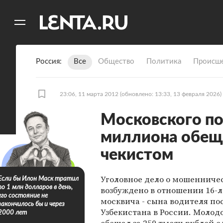
11
A
Россия
Все
Общество
Политика
Происше
23:06, 11 марта 2012
(обновлено: 13:33, 13 февраля 2026)
Московского по
миллиона обещ
чекистом
Уголовное дело о мошенниче
Если бы Илон Маск тратил
по 1 млн долларов в день,
возбуждено в отношении 16-л
его состояние не
москвича - сына водителя по
закончилось бы и через
Узбекистана в России. Молод
2000 лет