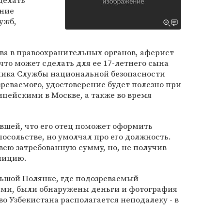
делать
ение
ужб,
ва в правоохранительных органов, аферист
то может сделать для ее 17-летнего сына
ника Службы национальной безопасности
зреваемого, удостоверение будет полезно при
цейскими в Москве, а также во время
вшей, что его отец поможет оформить
 посольстве, но умолчал про его должность.
сю затребованную сумму, но, не получив
олицию.
льшой Полянке, где подозреваемый
ями, были обнаружены деньги и фотография
о Узбекистана располагается неподалеку - в