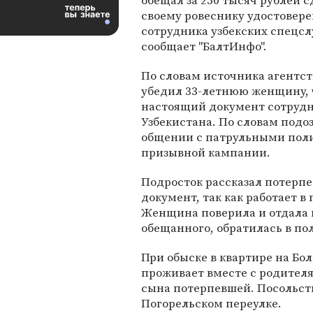
обещал за 250 тысяч рублей с
своему ровеснику удостовер
сотрудника узбекских спецсл
сообщает "БалтИнфо".
По словам источника агентст
убедил 33-летнюю женщину, ч
настоящий документ сотруд
Узбекистана. По словам подо
общении с патрульными поли
призывной кампании.
Подросток рассказал потерпе
документ, так как работает в
Женщина поверила и отдала в
обещанного, обратилась в п
При обыске в квартире на Бо
проживает вместе с родител
сына потерпевшей. Посольств
Погорельском переулке.