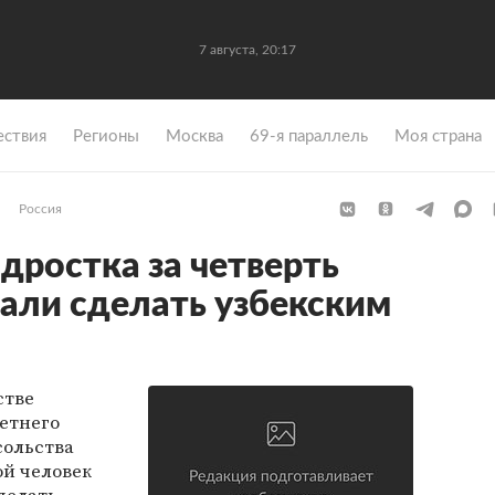
7 августа, 20:17
ствия
Регионы
Москва
69-я параллель
Моя страна
Россия
дростка за четверть
али сделать узбекским
стве
етнего
сольства
ой человек