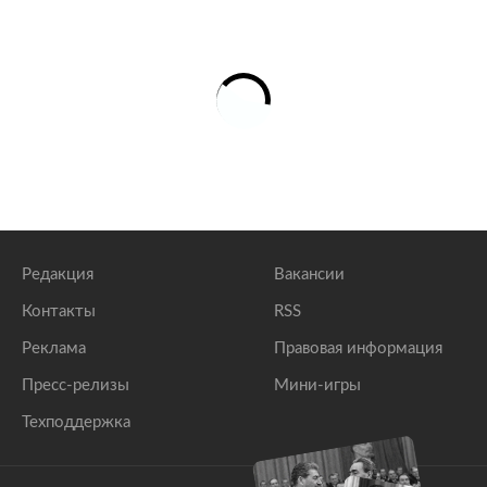
Редакция
Вакансии
Контакты
RSS
Реклама
Правовая информация
Пресс-релизы
Мини-игры
Техподдержка