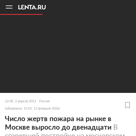
11
A
12:00, 3 апреля 2012
Россия
(обновлено: 15:05, 13 февраля 2026)
Число жертв пожара на рынке в
Москве выросло до двенадцати
В
сгоревшей постройке на московском