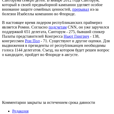
Санторума семеро детей. В январе 2012 года Санторум,
который в своей предвыборной кампании уделяет особое
внимание защите семейных ценностей,
прерывал
из-за
болезни Изабеллы компанию во Флориде.
В настоящее время лидером республиканских праймериз
является Ромни. Согласно
подсчетам
CNN, он уже заручился
поддержкой 651 делегата, Санторум - 275, бывший спикер
Палаты представителей Конгресса
Ньют Гингрич
- 138,
конгрессмен
Рон Пол
- 71. Существуют и другие оценки. Для
выдвижения в президенты от республиканцев необходимы
голоса 1144 делегатов. Съезд, на котором будет решен вопрос
о кандидате, пройдет во Флориде в августе.
Комментарии закрыты за истечением срока давности
Редакция