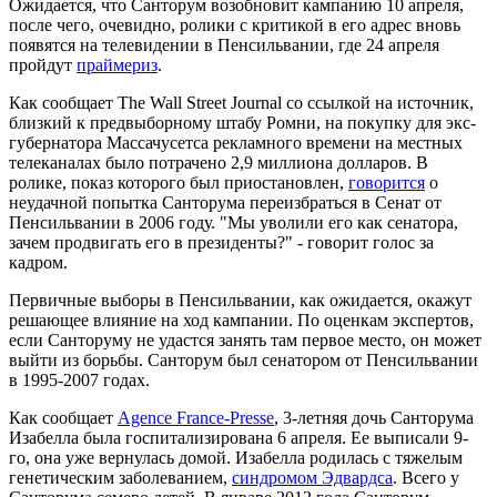
Ожидается, что Санторум возобновит кампанию 10 апреля,
после чего, очевидно, ролики с критикой в его адрес вновь
появятся на телевидении в Пенсильвании, где 24 апреля
пройдут
праймериз
.
Как сообщает The Wall Street Journal со ссылкой на источник,
близкий к предвыборному штабу Ромни, на покупку для экс-
губернатора Массачусетса рекламного времени на местных
телеканалах было потрачено 2,9 миллиона долларов. В
ролике, показ которого был приостановлен,
говорится
о
неудачной попытка Санторума переизбраться в Сенат от
Пенсильвании в 2006 году. "Мы уволили его как сенатора,
зачем продвигать его в президенты?" - говорит голос за
кадром.
Первичные выборы в Пенсильвании, как ожидается, окажут
решающее влияние на ход кампании. По оценкам экспертов,
если Санторуму не удастся занять там первое место, он может
выйти из борьбы. Санторум был сенатором от Пенсильвании
в 1995-2007 годах.
Как сообщает
Agence France-Presse
, 3-летняя дочь Санторума
Изабелла была госпитализирована 6 апреля. Ее выписали 9-
го, она уже вернулась домой. Изабелла родилась с тяжелым
генетическим заболеванием,
синдромом Эдвардса
. Всего у