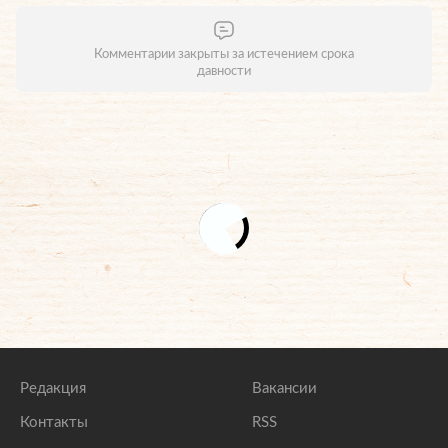
Комментарии закрыты за истечением срока
давности
Редакция
Вакансии
Контакты
RSS