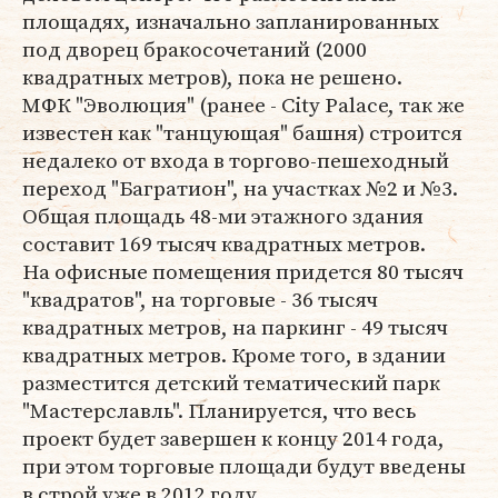
площадях, изначально запланированных
под дворец бракосочетаний (2000
квадратных метров), пока не решено.
МФК "Эволюция" (ранее - City Palace, так же
известен как "танцующая" башня) строится
недалеко от входа в торгово-пешеходный
переход "Багратион", на участках №2 и №3.
Общая площадь 48-ми этажного здания
составит 169 тысяч квадратных метров.
На офисные помещения придется 80 тысяч
"квадратов", на торговые - 36 тысяч
квадратных метров, на паркинг - 49 тысяч
квадратных метров. Кроме того, в здании
разместится детский тематический парк
"Мастерславль". Планируется, что весь
проект будет завершен к концу 2014 года,
при этом торговые площади будут введены
в строй уже в 2012 году.