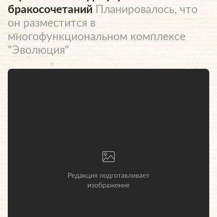
бракосочетаний
Планировалось, что
он разместится в
многофункциональном комплексе
"Эволюция"