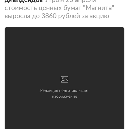
стоимость ценных бумаг "Магнита"
выросла до 3860 рублей за акцию