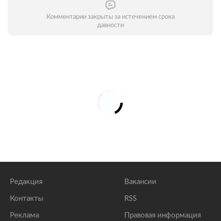
Комментарии закрыты за истечением срока
давности
Редакция
Вакансии
Контакты
RSS
Реклама
Правовая информация