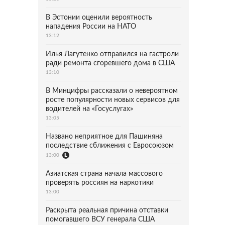
В Эстонии оценили вероятность
нападения России на НАТО
13:12
Илья Лагутенко отправился на гастроли
ради ремонта сгоревшего дома в США
13:10
В Минцифры рассказали о невероятном
росте популярности новых сервисов для
водителей на «Госуслугах»
13:05
Названо неприятное для Пашиняна
последствие сближения с Евросоюзом
13:00
Азиатская страна начала массового
проверять россиян на наркотики
13:00
Раскрыта реальная причина отставки
помогавшего ВСУ генерала США