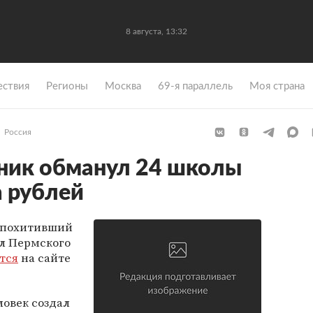
8 августа, 13:32
ствия
Регионы
Москва
69-я параллель
Моя страна
Россия
ник обманул 24 школы
а рублей
 похитивший
ол Пермского
тся
на сайте
ловек создал