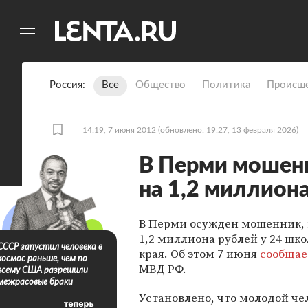
11
A
Россия
Все
Общество
Политика
Происше
14:19, 7 июня 2012
(обновлено: 19:27, 13 февраля 2026)
В Перми мошен
на 1,2 миллион
В Перми осужден мошенник,
1,2 миллиона рублей у 24 шк
СССР запустил человека в
края. Об этом 7 июня
сообщае
космос раньше, чем по
МВД РФ.
всему США разрешили
межрасовые браки
Установлено, что молодой че