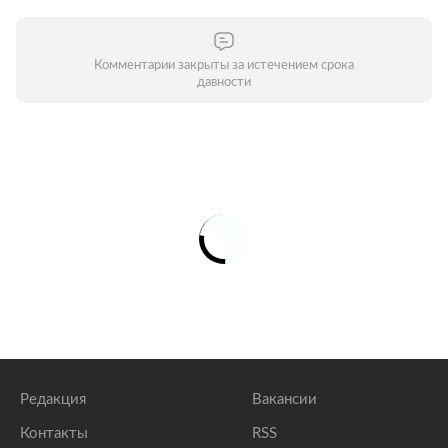
Комментарии закрыты за истечением срока
давности
Редакция
Вакансии
Контакты
RSS