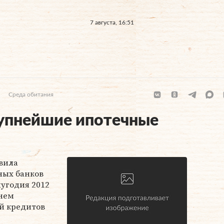
7 августа, 16:51
Среда обитания
упнейшие ипотечные
вила
ых банков
лугодия 2012
 нем
й кредитов