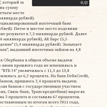
, который за
 на сумму
ретьем месте
иллиарда рублей).
пециализированный ипотечный банк
рублей). Пятое и шестое место поделили
шие результат в 7,3 миллиарда рублей. Далее
6 миллиарда рублей), АК Барс (5,5
дение" (5,4 миллиарда рублей). Замыкает
анк", выдавший ипотечных займов на 4,8
ля Сбербанка в общем объеме выдачи
я-июня прошлого года не изменилась и
"ВТБ 24" увеличилась с 11,3 до 13,8
изилась до 6,2 процента. На банк DeltaCredit,
анков, пришлось 2,4 процента выдачи.
 доля банков с государственным участием
банк, Связь-банк, Транскредитбанк) выросла
на 3 процента и составила 67 процентов.
оставленным по итогам всего 2011 года,