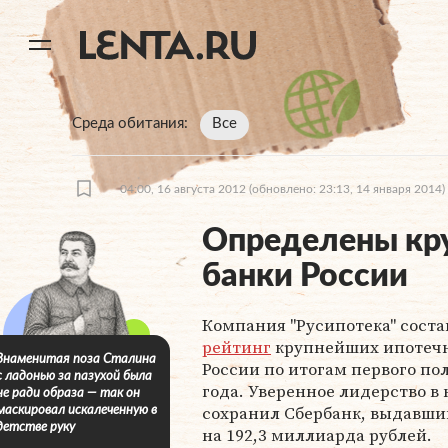
11
A
Среда обитания
Все
04:00, 16 августа 2012
(обновлено: 23:13, 14 января 2014)
Определены кр
банки России
Компания "Русипотека" соста
рейтинг
крупнейших ипотечн
Знаменитая поза Сталина
России по итогам первого по
с ладонью за пазухой была
года. Уверенное лидерство в
не ради образа — так он
сохранил Сбербанк, выдавши
маскировал искалеченную в
детстве руку
на 192,3 миллиарда рублей.