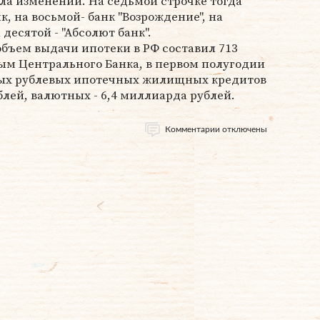
ла изменений. На седьмой строчке тогда
, на восьмой- банк "Возрождение", на
 десятой - "Абсолют банк".
бъем выдачи ипотеки в РФ составил 713
ым Центрального Банка, в первом полугодии
ных рублевых ипотечных жилищных кредитов
блей, валютных - 6,4 миллиарда рублей.
Комментарии отключены