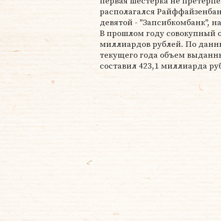
первая шестерка не претерпе
располагался Райффайзенбанк
девятой - "Запсибкомбанк", на
В прошлом году совокупный о
миллиардов рублей. По данн
текущего года объем выдан
составил 423,1 миллиарда ру