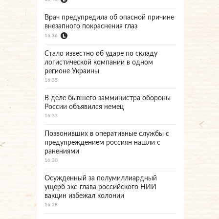
Врач предупредила об опасной причине
внезапного покраснения глаз
16:36
Стало известно об ударе по складу
логистической компании в одном
регионе Украины
16:35
В деле бывшего замминистра обороны
России объявился немец
16:33
Позвонивших в оперативные службы с
предупреждением россиян нашли с
ранениями
16:30
Осужденный за полумиллиардный
ущерб экс-глава российского НИИ
вакцин избежал колонии
16:28