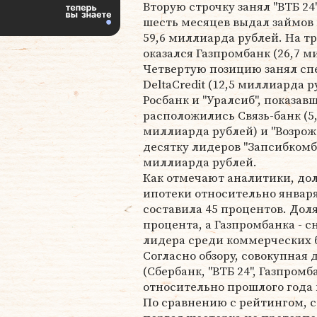
Вторую строчку занял "ВТБ 24"
шесть месяцев выдал займов
59,6 миллиарда рублей. На т
оказался Газпромбанк (26,7 м
Четвертую позицию занял с
DeltaCredit (12,5 миллиарда 
Росбанк и "Уралсиб", показав
расположились Связь-банк (5,
миллиарда рублей) и "Возрож
десятку лидеров "Запсибкомб
миллиарда рублей.
Как отмечают аналитики, до
ипотеки относительно январ
составила 45 процентов. Доля 
процента, а Газпромбанка - сн
лидера среди коммерческих б
Согласно обзору, совокупная
(Сбербанк, "ВТБ 24", Газпром
относительно прошлого года 
По сравнению с рейтингом, с