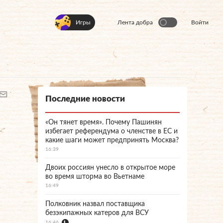
Игры
Лента добра
Войти
Последние новости
«Он тянет время». Почему Пашинян
избегает референдума о членстве в ЕС и
какие шаги может предпринять Москва?
16:39
Двоих россиян унесло в открытое море
во время шторма во Вьетнаме
16:49
Полковник назвал поставщика
безэкипажных катеров для ВСУ
16:46