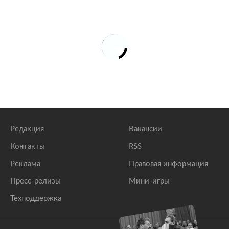
Редакция
Вакансии
Контакты
RSS
Реклама
Правовая информация
Пресс-релизы
Мини-игры
Техподдержка