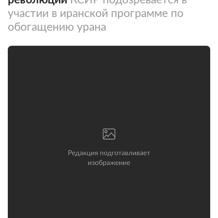
участии в иранской программе по
обогащению урана