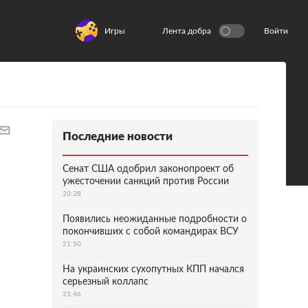
Игры
Лента добра
Войти
Последние новости
Сенат США одобрил законопроект об
ужесточении санкций против России
20:28
Появились неожиданные подробности о
покончивших с собой командирах ВСУ
21:50
На украинских сухопутных КПП начался
серьезный коллапс
21:46