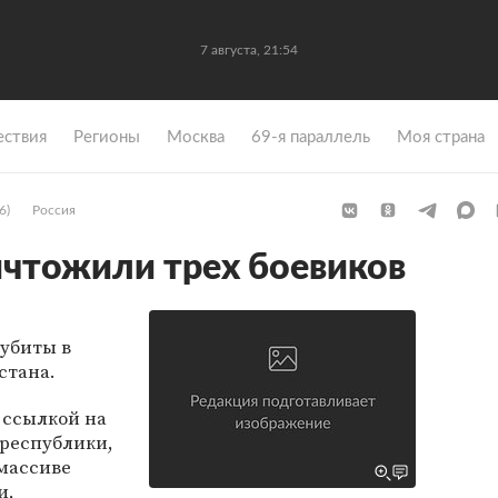
7 августа, 21:54
ствия
Регионы
Москва
69-я параллель
Моя страна
6)
Россия
ичтожили трех боевиков
убиты в
стана.
 ссылкой на
республики,
 массиве
и,