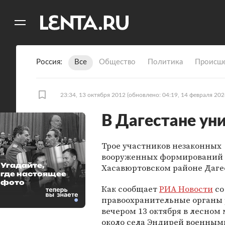
11
A
Россия
Все
Общество
Политика
Происше
23:34, 13 октября 2012
(обновлено: 04:19, 14 февраля 202
В Дагестане ун
Трое участников незаконных
вооруженных формирований 
Угадайте,
Хасавюртовском районе Даге
где настоящее
фото
Как сообщает
РИА Новости
со
правоохранительные органы 
вечером 13 октября в лесном
около села Эндирей военным