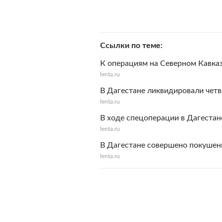
Ссылки по теме
К операциям на Северном Кавка
lenta.ru
В Дагестане ликвидировали чет
lenta.ru
В ходе спецоперации в Дагестан
lenta.ru
В Дагестане совершено покушен
lenta.ru