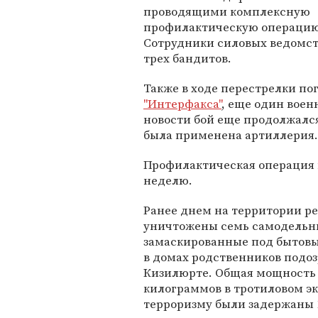
проводящими комплексную
профилактическую операцию,
Сотрудники силовых ведомств
трех бандитов.
Также в ходе перестрелки по
"Интерфакса"
, еще один вое
новости бой еще продолжался
была применена артиллерия.
Профилактическая операция 
неделю.
Ранее днем на территории р
уничтожены семь самодельны
замаскированные под бытовы
в домах родственников подоз
Кизилюрте. Общая мощность 
килограммов в тротиловом эк
терроризму были задержаны 1