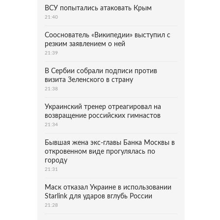
ВСУ попытались атаковать Крым
21:40
Сооснователь «Википедии» выступил с
резким заявлением о ней
21:39
В Сербии собрали подписи против
визита Зеленского в страну
21:38
Украинский тренер отреагировал на
возвращение российских гимнастов
21:34
Бывшая жена экс-главы Банка Москвы в
откровенном виде прогулялась по
городу
21:31
Маск отказал Украине в использовании
Starlink для ударов вглубь России
21:28