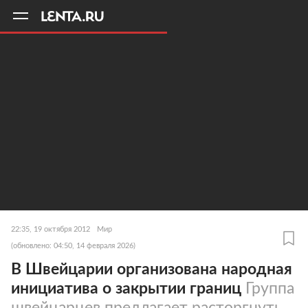
11
A
22:35, 19 октября 2012
Мир
(обновлено: 04:50, 14 февраля 2026)
В Швейцарии организована народная
инициатива о закрытии границ
Группа
швейцарцев предлагает расторгнуть