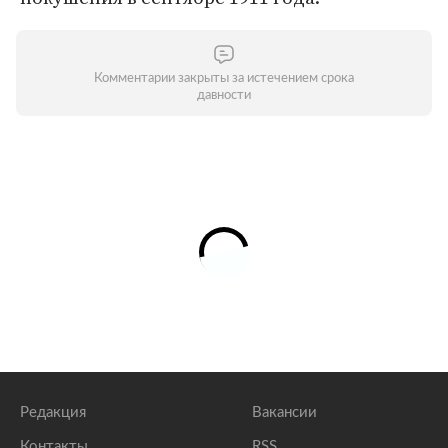
Комментарии закрыты за истечением срока
давности
Редакция
Вакансии
Контакты
RSS