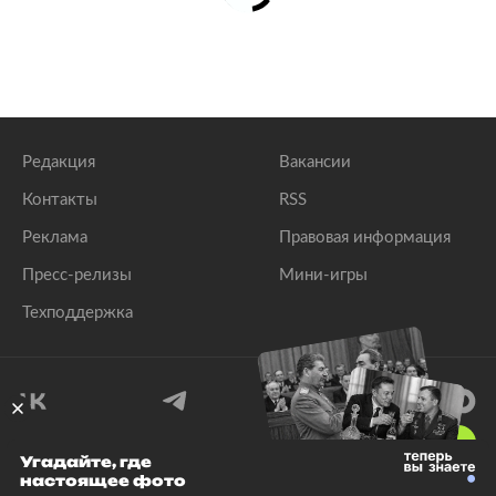
Редакция
Вакансии
Контакты
RSS
Реклама
Правовая информация
Пресс-релизы
Мини-игры
Техподдержка
18
+
Угадайте, где
настоящее фото
© 1999–2026 Все права защищены.
ООО «Лента.Ру»