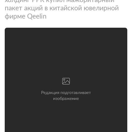
пакет акций в китайской ювелирной
фирме Qeelin