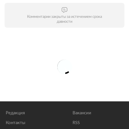
Комментарии закрыты за истечением срока
давности
Редакция
Вакансии
Контакты
RSS