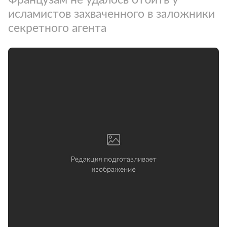
исламистов захваченного в заложники
секретного агента