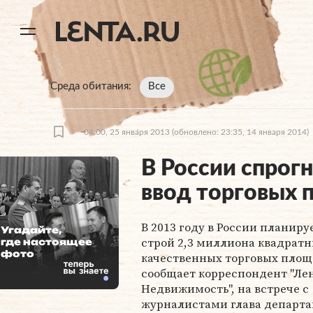
11
A
Среда обитания
Все
04:00, 25 января 2013
(обновлено: 23:35, 14 января 2014)
В России спрог
ввод торговых
В 2013 году в России планиру
Угадайте,
строй 2,3 миллиона квадрат
где настоящее
фото
качественных торговых площ
сообщает корреспондент "Ле
Недвижимость", на встрече с
журналистами глава департ