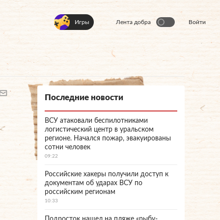
Игры
Лента добра
Войти
Последние новости
ВСУ атаковали беспилотниками
логистический центр в уральском
регионе. Начался пожар, эвакуированы
сотни человек
09:22
Российские хакеры получили доступ к
документам об ударах ВСУ по
российским регионам
10:33
Подросток нашел на пляже «рыбу-