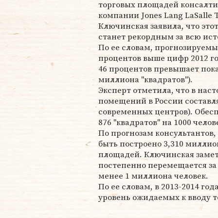
торговых площадей консалт
компании Jones Lang LaSalle 
Ключинская заявила, что этот
станет рекордным за всю ис
По ее словам, прогнозируемы
процентов выше цифр 2012 го
46 процентов превышает показ
миллиона "квадратов").
Эксперт отметила, что в нас
помещений в России составля
современных центров). Обес
876 "квадратов" на 1000 челов
По прогнозам консультантов, 
быть построено 3,310 милли
площадей. Ключинская замет
постепенно перемещается за
менее 1 миллиона человек.
По ее словам, в 2013-2014 го
уровень ожидаемых к вводу т