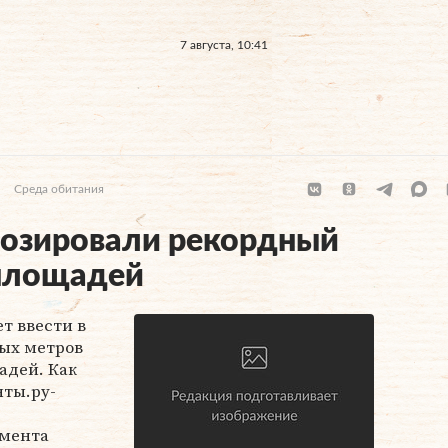
7 августа, 10:41
Среда обитания
нозировали рекордный
 площадей
ет ввести в
ных метров
адей. Как
нты.ру-
амента