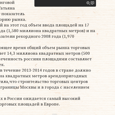
инговой
Татьяна
 показатель
торию рынка.
й на этот год объем ввода площадей на 17
да (1,580 миллиона квадратных метров) и на
атели рекордного 2008 года (1,970
тоящее время общий объем рынка торговых
ет 14,3 миллиона квадратных метров (500
печенность россиян площадями составляет
ек.
в течение 2013-2014 годов в стране должно
она квадратных метров арендопригодных
ила,что строительство торговых центров
 границы Москвы и в города с населением
дах в России ожидается самый высокий
орговых площадей в Европе.