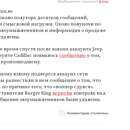
Изображение: скриншот
@Jeep
после
около полутора десятков сообщений,
ли смысловой нагрузки. Около полуночи по
 злоумышленников и информация о продаже
удалены.
е время спустя после взлома аккаунта Jeep
унте Cadillac появилось
сообщение
о том,
к произошедшему.
ному взлому подвергся аккаунт сети
ры разместили в нем сообщение о том, что
 по причине того, что «воппер сдулся».
ставители Burger King
вернули
контроль над
сообщения злоумышленников были удалены.
Комментарии отключены