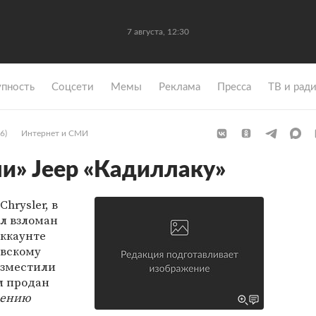
7 августа, 12:30
упность
Coцсети
Мемы
Реклама
Пресса
ТВ и рад
6)
Интернет и СМИ
и» Jeep «Кадиллаку»
hrysler, в
ыл взломан
аккаунте
овскому
азместили
л продан
лению