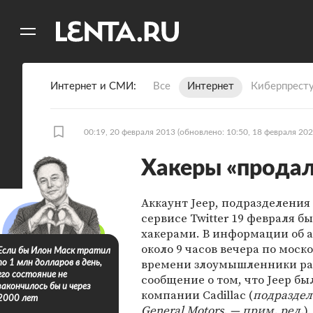
11
A
Интернет и СМИ
Все
Интернет
Киберпрест
00:19, 20 февраля 2013
(обновлено: 10:50, 18 февраля 202
Хакеры «продал
Аккаунт Jeep, подразделения C
сервисе Twitter 19 февраля б
хакерами. В информации об 
около 9 часов вечера по моск
Если бы Илон Маск тратил
времени злоумышленники р
по 1 млн долларов в день,
его состояние не
сообщение о том, что Jeep бы
закончилось бы и через
компании Cadillac (
подразде
2000 лет
General Motors, — прим. ред.
).