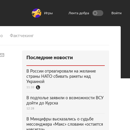
Игры
Лента добра
Войти
ио
Фактчекинг
Последние новости
В России отреагировали на желание
страны НАТО сбивать ракеты над
Украиной
11:33
В подполье заявили о возможности ВСУ
дойти до Курска
12:28
В Минцифры высказались о судьбе
мессенджера «Макс» словами «остается
навсегда»