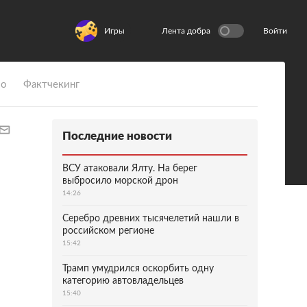
Игры
Лента добра
Войти
ио
Фактчекинг
Последние новости
ВСУ атаковали Ялту. На берег
выбросило морской дрон
14:26
Серебро древних тысячелетий нашли в
российском регионе
15:42
Трамп умудрился оскорбить одну
категорию автовладельцев
15:40