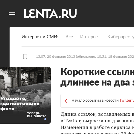
11
A
Интернет и СМИ
Все
Интернет
Киберпрест
13:07, 20 февраля 2013
(обновлено: 10:51, 18 февраля 202
Короткие ссылки
длиннее на два 
Угадайте,
Начало событий в новости
Twitter
где настоящее
фото
Длина ссылок, вставляемых 
в Twitter, выросла на два знак
Изменения в работе сервиса 
вступать в силу в среду, 20 ф