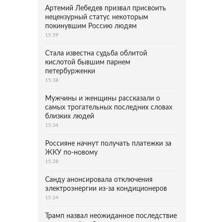
Артемий Лебедев призвал присвоить
нецензурный статус некоторым
покинувшим Россию людям
15:39
Стала известна судьба облитой
кислотой бывшим парнем
петербурженки
15:38
Мужчины и женщины рассказали о
самых трогательных последних словах
близких людей
15:34
Россияне начнут получать платежки за
ЖКУ по-новому
15:28
Санду анонсировала отключения
электроэнергии из-за кондиционеров
15:24
Трамп назвал неожиданное последствие