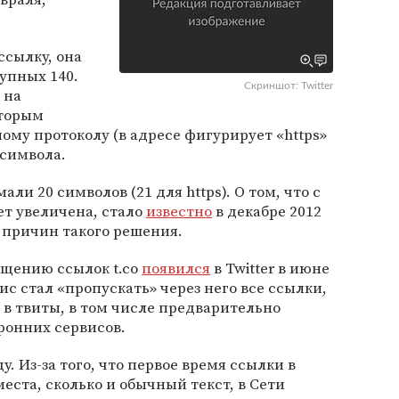
ссылку, она
тупных 140.
Скриншот: Twitter
 на
оторым
му протоколу (в адресе фигурирует «https»
 символа.
али 20 символов (21 для https). О том, что с
ет увеличена, стало
известно
в декабре 2012
 причин такого решения.
ащению ссылок t.co
появился
в Twitter в июне
ис стал «пропускать» через него все ссылки,
в твиты, в том числе предварительно
онних сервисов.
ду. Из-за того, что первое время ссылки в
еста, сколько и обычный текст, в Сети