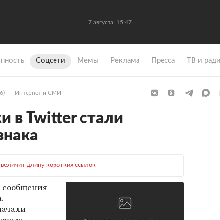
7 августа, 15:47
упность
Coцсети
Мемы
Реклама
Пресса
ТВ и рад
6)
Интернет и СМИ
 в Twitter стали
знака
 увеличит длину коротких ссылок
в сообщения
а.
начали
евраля,