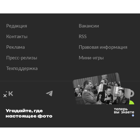
Редакция
Вакансии
Контакты
RSS
Реклама
Правовая информация
Пресс-релизы
Мини-игры
Техподдержка
18
+
Угадайте, где
настоящее фото
© 1999–2026 Все права защищены.
ООО «Лента.Ру»
Лента добра