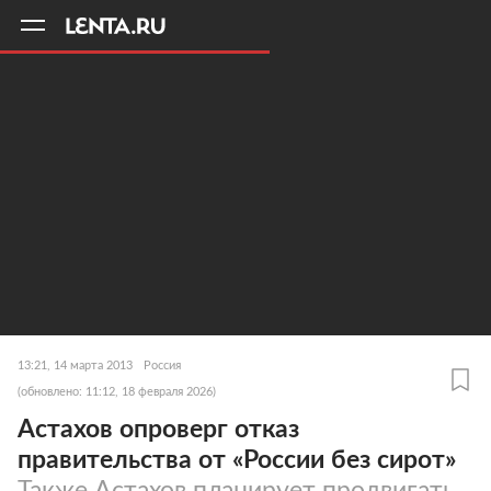
11
A
13:21, 14 марта 2013
Россия
(обновлено: 11:12, 18 февраля 2026)
Астахов опроверг отказ
правительства от «России без сирот»
Также Астахов планирует продвигать