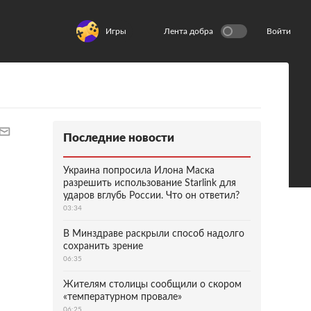
Игры
Лента добра
Войти
Последние новости
Украина попросила Илона Маска
разрешить использование Starlink для
ударов вглубь России. Что он ответил?
03:34
В Минздраве раскрыли способ надолго
сохранить зрение
06:35
Жителям столицы сообщили о скором
«температурном провале»
06:25