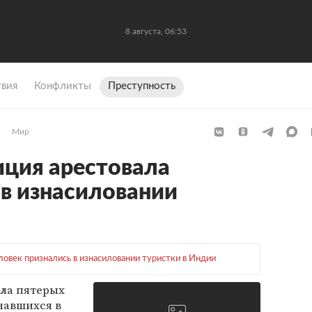
8 августа, 06:53
вия
Конфликты
Преступность
Мир
ция арестовала
в изнасиловании
ловек признались в изнасиловании туристки в Индии
ла пятерых
навшихся в