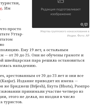
туристки,
se
. Им
.
что просто
Жертва группового изнасилования в
штате Уттар-
Индии. Фото: AP
штатом
ло
 полицию. Ему 19 лет, а остальным
— от 20 до 25. Они не обучены грамоте и
рой швейцарская пара решила остановиться
рглась нападению.
s, арестованным от 20 до 23 лет и они все
Kanjar). Издание приводит их имена —
он же Бриджеш (Brijesh), Бхута (Bhuta), Рампро
насиловании принимали участие четверо из
и, этого не делал, но входил в число
а туристов.