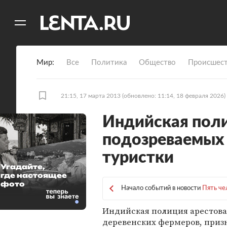
11
A
Мир
Все
Политика
Общество
Происшест
21:15, 17 марта 2013
(обновлено: 11:14, 18 февраля 2026)
Индийская поли
подозреваемых 
туристки
Угадайте,
где настоящее
фото
Начало событий в новости
Пять че
Индийская полиция арестова
деревенских фермеров, приз