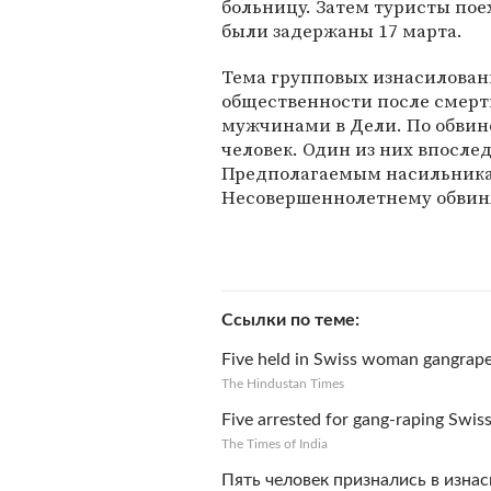
больницу. Затем туристы по
были задержаны 17 марта.
Тема групповых изнасилован
общественности после смерт
мужчинами в Дели. По обвин
человек. Один из них впосле
Предполагаемым насильникам,
Несовершеннолетнему обвиня
Ссылки по теме
Five held in Swiss woman gangrape 
The Hindustan Times
Five arrested for gang-raping Swis
The Times of India
Пять человек признались в изна