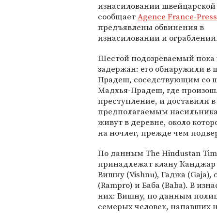
изнасиловании швейцарской 
сообщает
Agence France-Pres
предъявлены обвинения в
изнасиловании и ограблении
Шестой подозреваемый пока 
задержан: его обнаружили в 
Прадеш, соседствующим со 
Мадхья-Прадеш, где произош
преступление, и доставили в
предполагаемым насильникам 
живут в деревне, около кото
на ночлег, прежде чем подве
По данным The Hindustan Time
принадлежат клану Канджар (
Вишну (Vishnu), Гаджа (Gaja), 
(Rampro) и Баба (Baba). В из
них: Вишну, по данным полици
семерых человек, напавших н