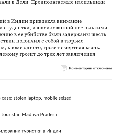
ехали в Дели. Предполагаемые насильники
ий в Индии привлекла внимание
и студентки, изнасилованной несколькими
ению в ее убийстве были задержаны шесть
дствии покончил с собой в тюрьме.
 кроме одного, грозит смертная казнь.
емому грозит до трех лет заключения.
Комментарии отключены
case; stolen laptop, mobile seized
s tourist in Madhya Pradesh
силовании туристки в Индии