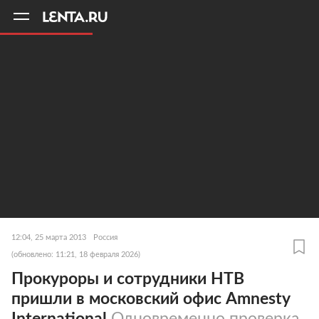
11
A
12:04, 25 марта 2013
Россия
(обновлено: 11:21, 18 февраля 2026)
Прокуроры и сотрудники НТВ
пришли в московский офис Amnesty
International
Одновременно проверка