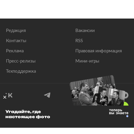
Редакция
Вакансии
Контакты
RSS
Реклама
Правовая информация
Пресс-релизы
Мини-игры
Техподдержка
18
+
Угадайте, где
настоящее фото
© 1999–2026 Все права защищены.
ООО «Лента.Ру»