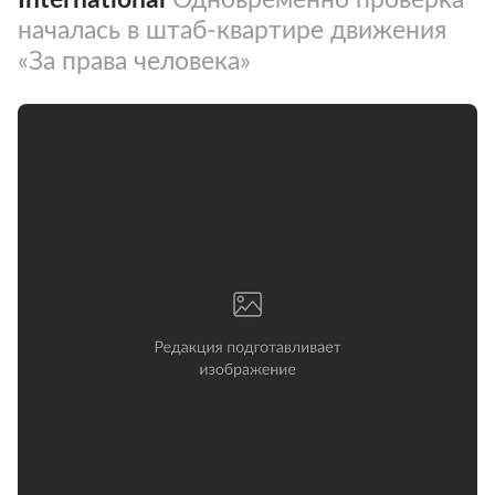
началась в штаб-квартире движения
«За права человека»