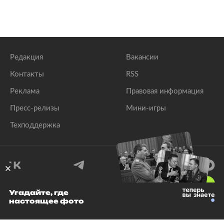
Редакция
Вакансии
Контакты
RSS
Реклама
Правовая информация
Пресс-релизы
Мини-игры
Техподдержка
18
+
Угадайте, где
настоящее фото
© 1999–2026 Все права защищены.
ООО «Лента.Ру»