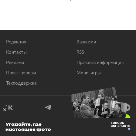
Редакция
Вакансии
Контакты
RSS
Реклама
Правовая информация
Пресс-релизы
Мини-игры
Техподдержка
18
+
Угадайте, где
настоящее фото
© 1999–2026 Все права защищены.
ООО «Лента.Ру»