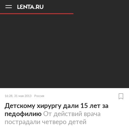
11
A
16:28, 31 мая 2013
Россия
Детскому хирургу дали 15 лет за
педофилию
От действий врача
пострадали четверо детей