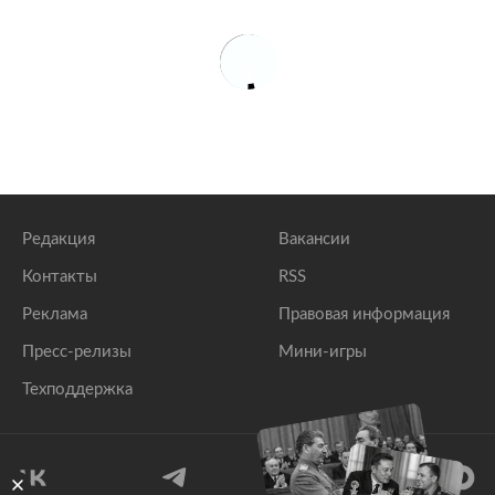
Редакция
Вакансии
Контакты
RSS
Реклама
Правовая информация
Пресс-релизы
Мини-игры
Техподдержка