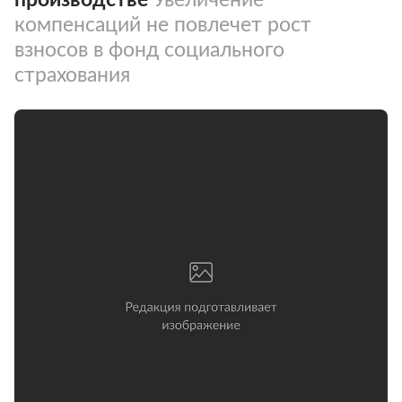
компенсаций не повлечет рост
взносов в фонд социального
страхования