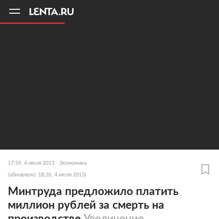
11
A
17:59, 4 июля 2013
Экономика
(обновлено: 18:26, 4 июля 2013)
Минтруда предложило платить
миллион рублей за смерть на
производстве
Увеличение