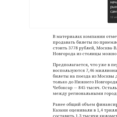
нач
рын
сам
12 а
В материалах компании отме
продавать билеты по приемле
стоить 3778 рублей, Москва-
Новгорода из столицы можно б
Предполагается, что уже в п
воспользуются 7,46 миллиона
билеты на поезда из Москвы 
только до Нижнего Новгорода
Чебоксар — 845 тысяч. Остал
между региональными город
Ранее общий объем финансир
Казани оценивали в 1,4 трил
составить 1,3 тысячи киломе