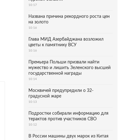
10:17
Названа причина рекордного роста цен
на золото
10:16
Глава МИД Азербайджана возложил
цветы к памятнику ВСУ
10:16
Премьера Польши призвали найти
мужество и лишить Зеленского высшей
государственной награды
10:14
Москвичей предупредили о 32-
градусной жаре
10:13
Подростки собирали информацию для
терактов против участников СВО
10:12
В России машины двух марок из Китая