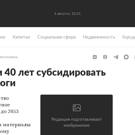
6 августа, 10:21
ки
Капитал
Социальная сфера
Недвижимость
Город
Экономика
40 лет субсидировать
оги
ство
тное
до 2053
а материалы
ному