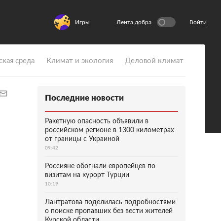
Игры
Лента добра
Войти
ская среда
Климат и экология
Деловой климат
Последние новости
Ракетную опасность объявили в
российском регионе в 1300 километрах
от границы с Украиной
09:42
Россияне обогнали европейцев по
визитам на курорт Турции
10:19
Лантратова поделилась подробностями
о поиске пропавших без вести жителей
Курской области