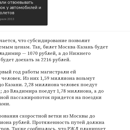
али отвоевывать
ок у автомобилей и
олетов
преля 2013
чается, что субсидирование позволит
мым ценам. Так, билет Москва-Казань будет
Владимир — 1070 рублей, а до Нижнего
удет доехать за 2216 рублей.
ервый год работы магистрали ей
 человек. Из них 1,59 миллиона возьмут
до Казани. 2,28 миллиона человек поедут
; до Владимира поедут 1,78 миллиона, а до
ьной пассажиропоток придется на поездки
ами.
ования скоростной ветки из Москвы до
лиона рублей. Протяженность путей должна
тров. Также сообщалось, что РЖД планирует