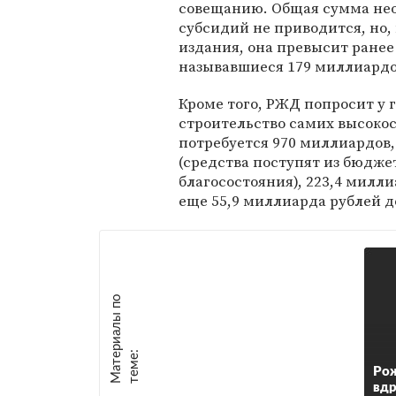
совещанию. Общая сумма не
субсидий не приводится, но,
издания, она превысит ранее
называвшиеся 179 миллиардо
Кроме того, РЖД попросит у 
строительство самих высокос
потребуется 970 миллиардов, 
(средства поступят из бюдже
благосостояния), 223,4 милл
еще 55,9 миллиарда рублей 
М
а
т
р
и
а
л
ы
п
о
т
е
м
е
е
:
Ро
вдр