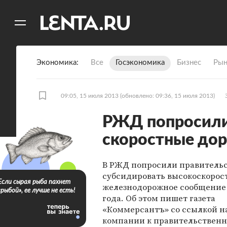
11
A
Экономика
Все
Госэкономика
Бизнес
Рын
09:05, 15 июля 2013
(обновлено: 09:36, 15 июля 2013)
РЖД попросили 
скоростные дор
В РЖД попросили правитель
субсидировать высокоскорос
Если сырая рыба пахнет
железнодорожное сообщение 
«рыбой», ее лучше не есть!
года. Об этом пишет газета
«Коммерсантъ» со ссылкой н
компании к правительствен