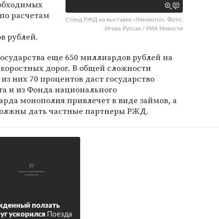
обходимых
 по расчетам
Стенд РЖД на выставке «Ленэкспо». Фото:
Игорь Руссак / РИА Новости
в рублей.
государства еще 650 миллиардов рублей на
коростных дорог. В общей сложности
из них 70 процентов даст государство
та и из Фонда национального
иарда монополия привлечет в виде займов, а
должны дать частные партнеры РЖД.
жденный ползать
уг ускорился
Поезда