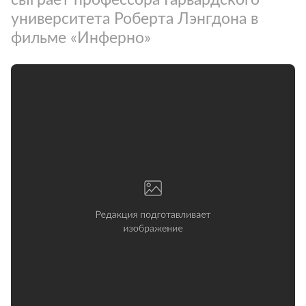
университета Роберта Лэнгдона в
фильме «Инферно»