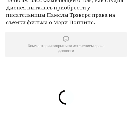
Бэнкса», рассказывающей о том, как студия
Диснея пыталась приобрести у
писательницы Памелы Трэверс права на
съемки фильма о Мэри Поппинс.
Комментарии закрыты за истечением срока
давности