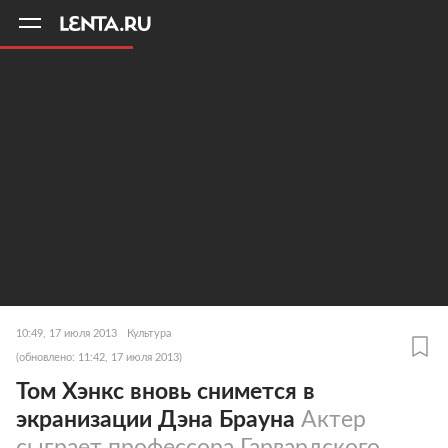
11
A
10:49, 17 июля 2013
Культура
(обновлено: 11:42, 17 июля 2013)
Том Хэнкс вновь снимется в
экранизации Дэна Брауна
Актер
сыграет профессора Гарвардского