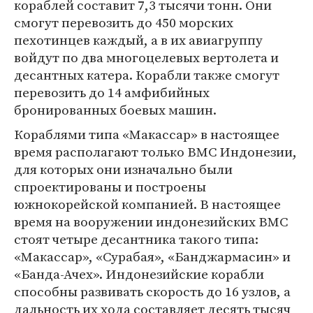
кораблей составит 7,3 тысячи тонн. Они
смогут перевозить до 450 морских
пехотинцев каждый, а в их авиагруппу
войдут по два многоцелевых вертолета и
десантных катера. Корабли также смогут
перевозить до 14 амфибийных
бронированных боевых машин.
Кораблями типа «Макассар» в настоящее
время располагают только ВМС Индонезии,
для которых они изначально были
спроектированы и построены
южнокорейской компанией. В настоящее
время на вооружении индонезийских ВМС
стоят четыре десантника такого типа:
«Макассар», «Сурабая», «Банджармасин» и
«Банда-Ачех». Индонезийские корабли
способны развивать скорость до 16 узлов, а
дальность их хода составляет десять тысяч