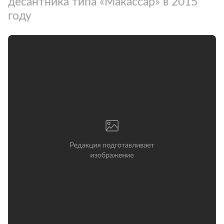
десантника типа «Макассар» в 2015
году