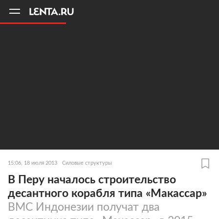
11
A
15:06, 18 июля 2013
Силовые структуры
В Перу началось строительство
десантного корабля типа «Макассар»
ВМС Индонезии получат два