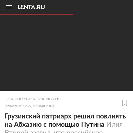
11
A
12:13, 29 июля 2013
Бывший СССР
(обновлено: 12:29, 29 июля 2013)
Грузинский патриарх решил повлиять
на Абхазию с помощью Путина
Илия
Второй заявил, что российское