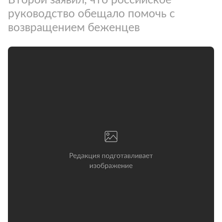
руководство обещало помочь с
возвращением беженцев