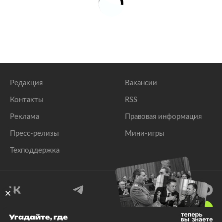
Редакция
Вакансии
Контакты
RSS
Реклама
Правовая информация
Пресс-релизы
Мини-игры
Техподдержка
18
+
Угадайте, где