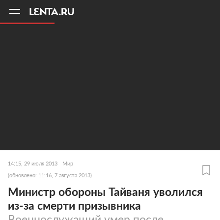
11
A
14:15, 29 июля 2013
Мир
(обновлено: 11:16, 7 августа 2013)
Министр обороны Тайваня уволился
из-за смерти призывника
Военнослужащий умер после