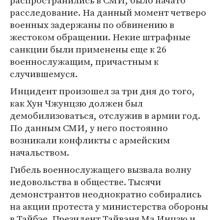
распространились в СМИ, было начато
расследование. На данный момент четверо
военных задержаны по обвинению в
жестоком обращении. Некие штрафные
санкции были применены еще к 26
военнослужащим, причастным к
случившемуся.
Инцидент произошел за три дня до того,
как Хун Чжунцзю должен был
демобилизоваться, отслужив в армии год.
По данным СМИ, у него постоянно
возникали конфликты с армейским
начальством.
Гибель военнослужащего вызвала волну
недовольства в обществе. Тысячи
демонстрантов неоднократно собирались
на акции протеста у министерства обороны
в Тайбэе. Президент Тайваня Ма Инцзю и