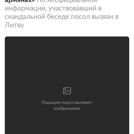
информации, участвовавший в
скандальной беседе посол вызван в
Литву