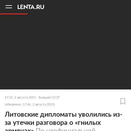
11
A
17:23, 2 августа 2013
Бывший СССР
(обновлено: 17:46, 2 августа 2013)
Литовские дипломаты уволились из-
за утечки разговора о «гнилых
армянах»
По неофициальной