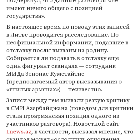
подчеркнул, что данные разговоры «не
имеют ничего общего с позицией
государства».
В настоящее время по поводу этих записей
в Литве проводится расследование. По
неофициальной информации, подавшие в
отставку послы вызваны на родину.
Собирается ли подавать в отставку еще
один фигурант скандала — сотрудник
МИДа Зенонас Куметайтис
(предполагаемый автор высказывания о
«гнилых армянах») — неизвестно.
Записи между тем вызвали резкую критику
в СМИ Азербайджана (поводом для критики
стала проармянская позиция одного из
участников разговора). Новостной сайт
1news.az
, в частности, высказал мнение, что
скандал может «осложнить отношения