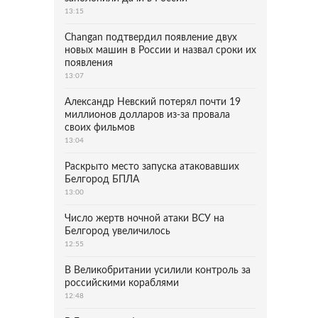
13:15
Changan подтвердил появление двух
новых машин в России и назвал сроки их
появления
13:07
Александр Невский потерял почти 19
миллионов долларов из-за провала
своих фильмов
13:04
Раскрыто место запуска атаковавших
Белгород БПЛА
13:00
Число жертв ночной атаки ВСУ на
Белгород увеличилось
12:55
В Великобритании усилили контроль за
российскими кораблями
12:48