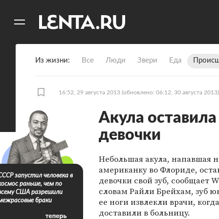
11
A
Из жизни
Все
Люди
Звери
Еда
Происш
16:52, 29 августа 2013
(обновлено: 06:12, 30 августа 2013)
Акула оставила 
девочки
Небольшая акула, напавшая 
американку во Флориде, оста
СССР запустил человека в
девочки свой зуб, сообщает 
космос раньше, чем по
словам Райли Брейхам, зуб ю
всему США разрешили
ее ноги извлекли врачи, когда
межрасовые браки
доставили в больницу.