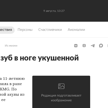
9 августа, 13:27
ествия
Персоны
Счастливчики
Аномалии
Из жизни
зуб в ноге укушенной
на 11-летнюю
вила в ране
WKMG. По
ной акулы из
 ее