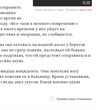
 сохранить
Райли Брейхам. Кадр: Телеканал
wtvr.com
кольница
е время не
воду. «Все-таки я немного повременю с
ак много времени у нее уйдет на
ествия и операции, не сообщается.
да она каталась на водной доске у берегов
она не сразу поняла, насколько ей больно.
то подумала, что ей предстоит отправиться в
кусила акула.
видцы инцидента. Они замотали ногу
же повезли ее в больницу. Врачи установили,
 следы двух укусов. Какая именно акула
Комментарии отключены