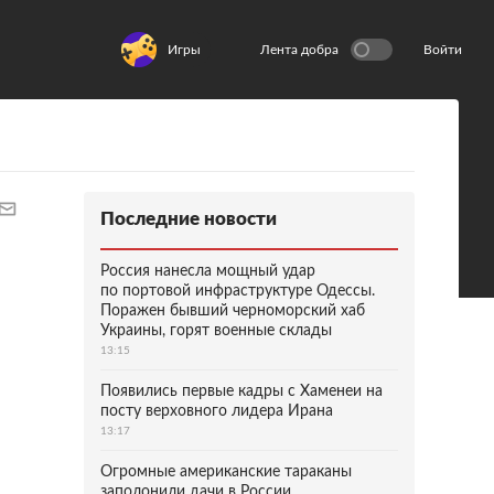
Игры
Лента добра
Войти
Последние новости
Россия нанесла мощный удар
по портовой инфраструктуре Одессы.
Поражен бывший черноморский хаб
Украины, горят военные склады
13:15
Появились первые кадры с Хаменеи на
посту верховного лидера Ирана
13:17
Огромные американские тараканы
заполонили дачи в России