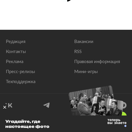
Редакция
Вакансии
Контакты
RSS
Реклама
Правовая информация
Пресс-релизы
Мини-игры
Техподдержка
18
+
Угадайте, где
настоящее фото
© 1999–2026 Все права защищены.
ООО «Лента.Ру»