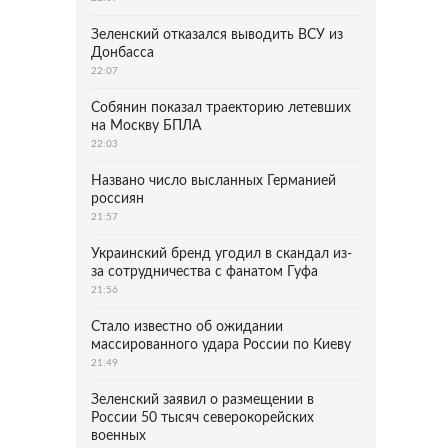
Зеленский отказался выводить ВСУ из
Донбасса
22:07
Собянин показал траекторию летевших
на Москву БПЛА
22:03
Названо число высланных Германией
россиян
21:57
Украинский бренд угодил в скандал из-
за сотрудничества с фанатом Гуфа
21:56
Стало известно об ожидании
массированного удара России по Киеву
21:49
Зеленский заявил о размещении в
России 50 тысяч северокорейских
военных