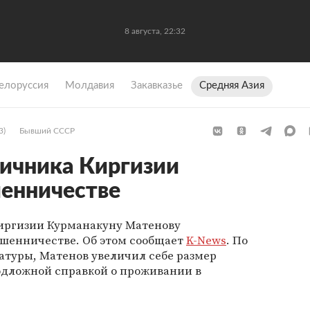
8 августа, 22:32
елоруссия
Молдавия
Закавказье
Средняя Азия
3)
Бывший СССР
ничника Киргизии
енничестве
иргизии Курманакуну Матенову
шенничестве. Об этом сообщает
K-News
. По
туры, Матенов увеличил себе размер
одложной справкой о проживании в