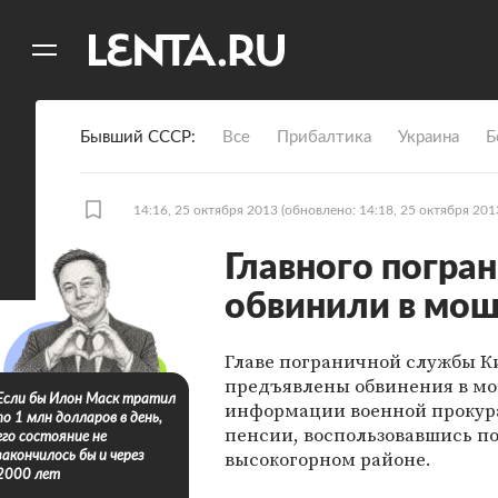
11
A
Бывший СССР
Все
Прибалтика
Украина
Б
14:16, 25 октября 2013
(обновлено: 14:18, 25 октября 201
Главного погра
обвинили в мош
Главе пограничной службы К
предъявлены обвинения в мо
Если бы Илон Маск тратил
информации военной прокура
по 1 млн долларов в день,
пенсии, воспользовавшись п
его состояние не
высокогорном районе.
закончилось бы и через
2000 лет