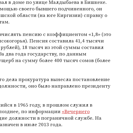
ал в доме по улице Малдыбаева в Бишкеке.
омощью своего бывшего подчиненного, он
шской области (на юге Киргизии) справку о
там.
начислять пенсию с коэффициентом «1,8» (это
окогорья). Пенсия составила 41,4 тысячи
рублей), 18 тысяч из этой суммы составил
 два года государству, по данным
щерб на сумму более 400 тысяч сомов (более
ого дела прокуратура вынесла постановление
должности, оно было направлено президенту
йся в 1965 году, в прошлом служил в
 позднее, по информации
«Вечернего
щие должности в пограничной службе. На
азначен в июле 2013 года.