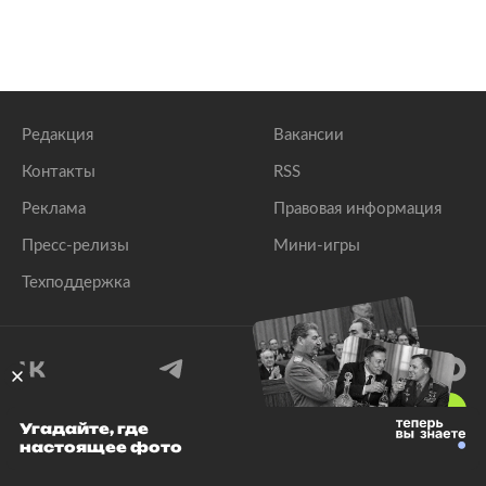
Редакция
Вакансии
Контакты
RSS
Реклама
Правовая информация
Пресс-релизы
Мини-игры
Техподдержка
18
+
Угадайте, где
настоящее фото
© 1999–2026 Все права защищены.
ООО «Лента.Ру»