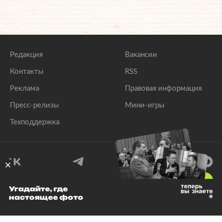
Редакция
Вакансии
Контакты
RSS
Реклама
Правовая информация
Пресс-релизы
Мини-игры
Техподдержка
18
+
Угадайте, где
настоящее фото
© 1999–2026 Все права защищены.
ООО «Лента.Ру»