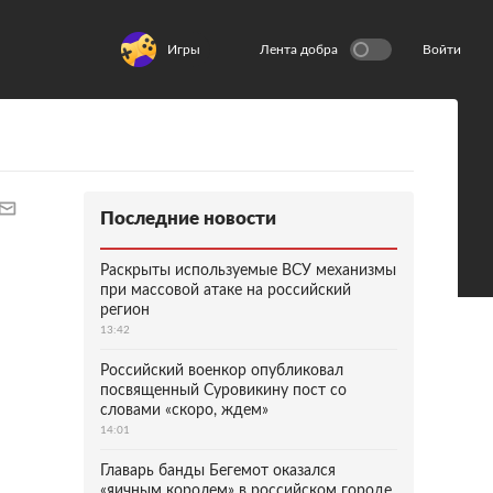
Игры
Лента добра
Войти
Последние новости
Раскрыты используемые ВСУ механизмы
при массовой атаке на российский
регион
13:42
Российский военкор опубликовал
посвященный Суровикину пост со
словами «скоро, ждем»
14:01
Главарь банды Бегемот оказался
«яичным королем» в российском городе