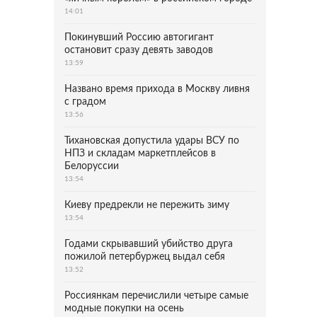
14:01
Покинувший Россию автогигант
остановит сразу девять заводов
13:59
Названо время прихода в Москву ливня
с градом
13:56
Тихановская допустила удары ВСУ по
НПЗ и складам маркетплейсов в
Белоруссии
13:54
Киеву предрекли не пережить зиму
13:54
Годами скрывавший убийство друга
пожилой петербуржец выдал себя
13:52
Россиянкам перечислили четыре самые
модные покупки на осень