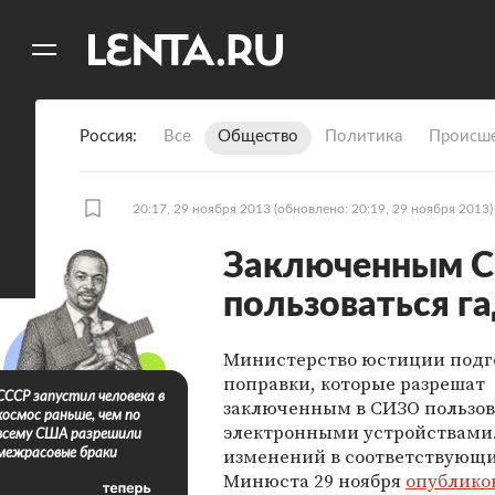
11
A
Россия
Все
Общество
Политика
Происше
20:17, 29 ноября 2013
(обновлено: 20:19, 29 ноября 2013)
Заключенным С
пользоваться г
Министерство юстиции подг
поправки, которые разрешат
СССР запустил человека в
заключенным в СИЗО пользов
космос раньше, чем по
электронными устройствами.
всему США разрешили
изменений в соответствующи
межрасовые браки
Минюста 29 ноября
опублико