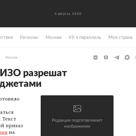
6 августа, 14:03
ствия
Регионы
Москва
69-я параллель
Моя страна
Россия
ИЗО разрешат
аджетами
отовило
аться
 Текст
й приказ
ван
на