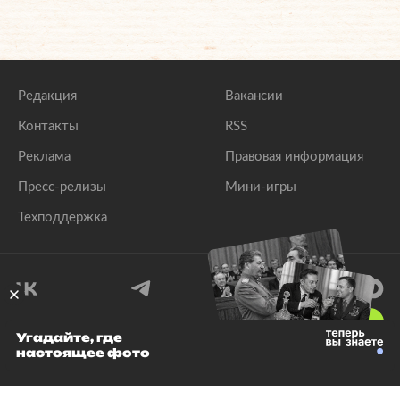
Редакция
Вакансии
Контакты
RSS
Реклама
Правовая информация
Пресс-релизы
Мини-игры
Техподдержка
18
+
Угадайте, где
настоящее фото
© 1999–2026 Все права защищены.
ООО «Лента.Ру»