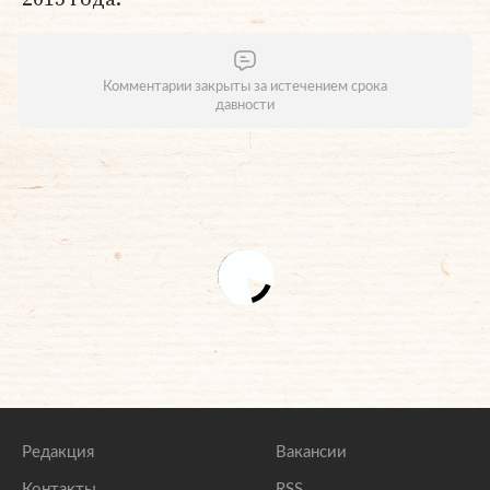
Комментарии закрыты за истечением срока
давности
Редакция
Вакансии
Контакты
RSS