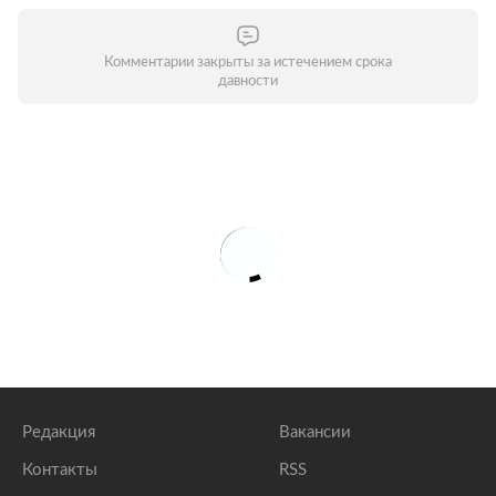
Комментарии закрыты за истечением срока
давности
Редакция
Вакансии
Контакты
RSS