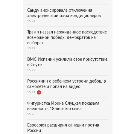
Санду анонсировала отключения
электроэнергии из-за кондиционеров
15:24
Трамп назвал неожиданное последствие
возможной победы демократов на
выборах
15:22
ВМС Испании усилили свое присутствие
в Сеуте
15:22
Россиянин с ребенком устроил дебош в
самолете и попал на видео
15:21
Фигуристка Ирина Слуцкая показала
внешность 18-летнего сына
15:20
Евросоюз расширил санкции против
России