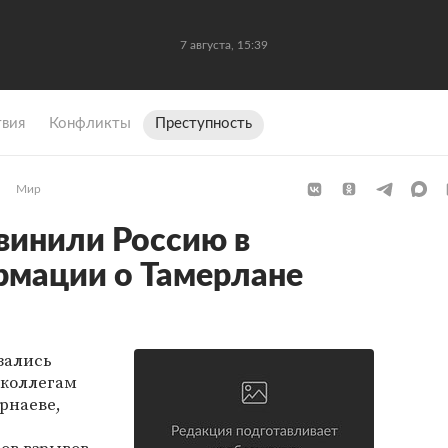
7 августа, 15:39
вия
Конфликты
Преступность
Мир
винили Россию в
рмации о Тамерлане
зались
 коллегам
рнаеве,