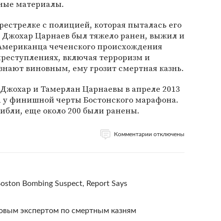
жные материалы.
рестрелке с полицией, которая пыталась его
т Джохар Царнаев был тяжело ранен, выжил и
 Американца чеченского происхождения
преступлениях, включая терроризм и
знают виновным, ему грозит смертная казнь.
 Джохар и Тамерлан Царнаевы в апреле 2013
а у финишной черты Бостонского марафона.
гибли, еще около 200 были ранены.
Комментарии отключены
 Boston Bombing Suspect, Report Says
овым экспертом по смертным казням