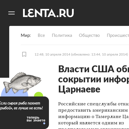
11
A
Мир
Все
Политика
Общество
Происшест
12:48, 10 апреля 2014
(обновлено: 13:44, 10 апреля 2014)
Власти США об
сокрытии инфо
Царнаеве
Российские спецслужбы отка
Если сырая рыба пахнет
«рыбой», ее лучше не есть!
предоставить американским
информацию о Тамерлане Ца
который является одним из