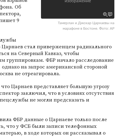
ов взрывов
фона. Об
пектора,
пишет 9
Тамерлан и Джохар Царнаевы на
марафоне в Бостоне. Фото: AP
службы
 Царнаев стал приверженцем радикального
ься на Северный Кавказ, чтобы
м группировкам. ФБР начало расследование
 однако на запрос американской стороной
сква не отреагировала.
, что Царнаев представляет большую угрозу
спектор заключил, что в условиях отсутствия
ецслужбы не могли предсказать и
вила ФБР данные о Царнаеве только после
сь, что у ФСБ были записи телефонных
матерью, в ходе которых он рассказывал о