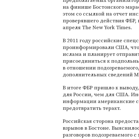
предполагаемых организатор
на финише Бостонского мара
этом со ссылкой на отчет инс
проверявшего действия ФБР, 
апреля The New York Times.
В 2011 году российские спец
проинформировали США, что
ислама и планирует отправит
присоединиться к подпольны
в отношении подозреваемого,
дополнительных сведений Мо
В итоге ФБР пришло к выводу
для России, чем для США. Ин
информации американские сп
предотвратить теракт.
Российская сторона предоста
взрывов в Бостоне. Выяснило
разговоров подозреваемого с 