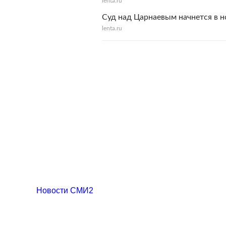
lenta.ru
Суд над Царнаевым начнется в н
lenta.ru
Новости СМИ2