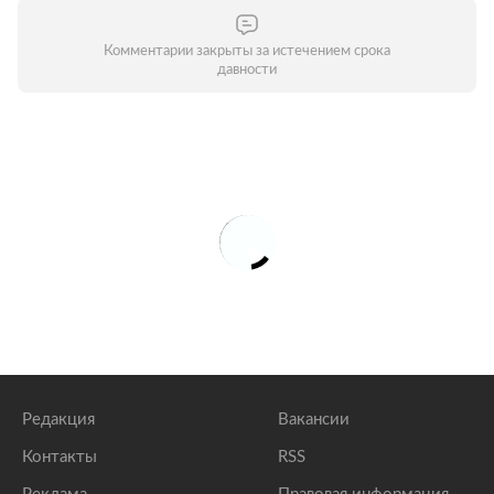
Комментарии закрыты за истечением срока
давности
Редакция
Вакансии
Контакты
RSS